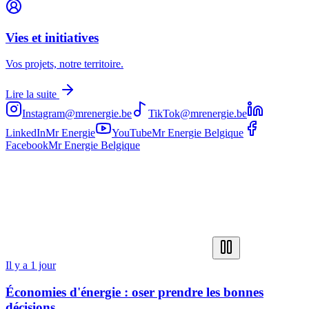
Vies et initiatives
Vos projets, notre territoire.
Lire la suite
Instagram
@mrenergie.be
TikTok
@mrenergie.be
LinkedIn
Mr Energie
YouTube
Mr Energie Belgique
Facebook
Mr Energie Belgique
Il y a 1 jour
Économies d'énergie : oser prendre les bonnes
décisions